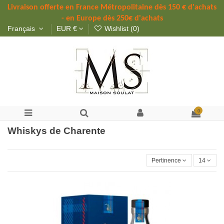
Livraison offerte 
en France Métropolitaine dès 
150 
€ d'achats 
- en Europe dès 250€ d'achats
Français
EUR €
Wishlist (
0
)
0
Whiskys de Charente
Pertinence
14