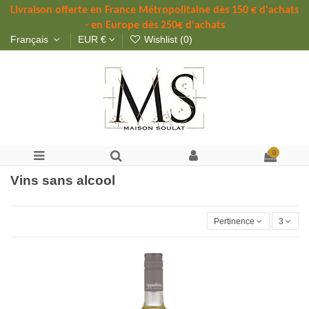
Livraison offerte 
en France Métropolitaine dès 
150 
€ d'achats 
- en Europe dès 250€ d'achats
Français
EUR €
Wishlist (
0
)
0
Vins sans alcool
Pertinence
3