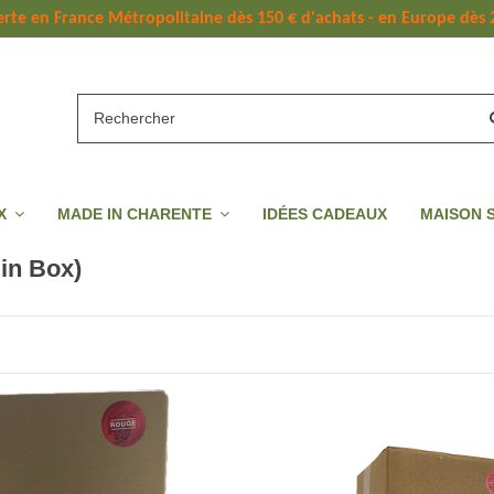
erte 
en France Métropolitaine dès 
150 
€ d'achats - en Europe dès 
UX
MADE IN CHARENTE
IDÉES CADEAUX
MAISON 
in Box)