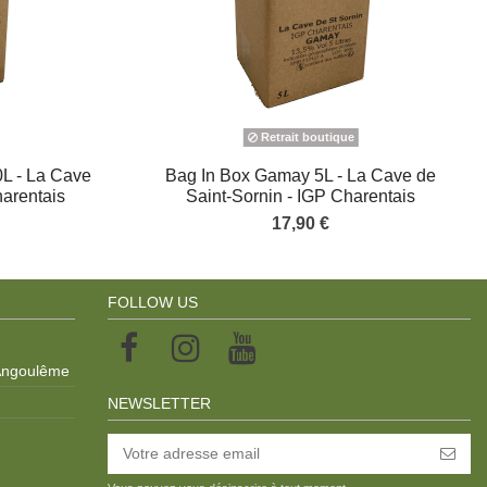
Retrait boutique
0L - La Cave
Bag In Box Gamay 5L - La Cave de
harentais
Saint-Sornin - IGP Charentais
17,90 €
FOLLOW US
 Angoulême
NEWSLETTER