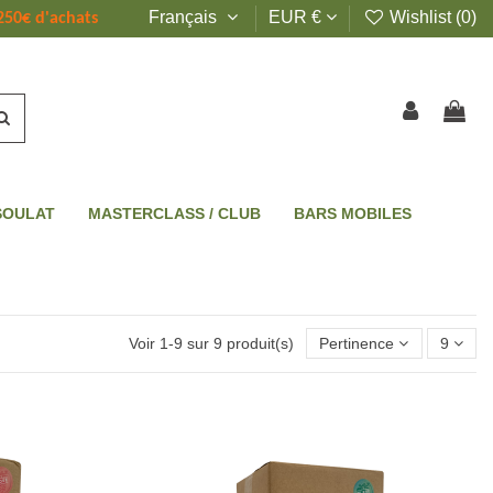
Français
EUR €
Wishlist (
0
)
250€ d'achats
SOULAT
MASTERCLASS / CLUB
BARS MOBILES
Voir 1-9 sur 9 produit(s)
Pertinence
9