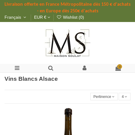
Livraison offerte 
en France Métropolitaine dès 
150 
€ d'achats 
- en Europe dès 250€ d'achats
Français
EUR €
Wishlist (
0
)
0
Vins Blancs Alsace
Pertinence
4