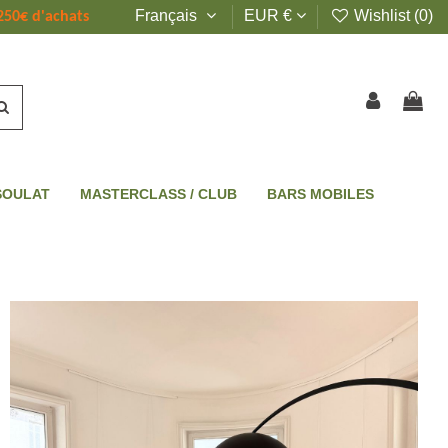
Français
EUR €
Wishlist (
0
)
250€ d'achats
SOULAT
MASTERCLASS / CLUB
BARS MOBILES