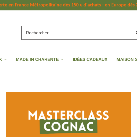
erte 
en France Métropolitaine dès 
150 
€ d'achats - en Europe dès 
UX
MADE IN CHARENTE
IDÉES CADEAUX
MAISON 