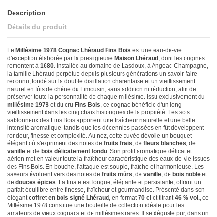
Description
Détails du produit
Le
Millésime 1978 Cognac Lhéraud Fins Bois
est une eau-de-vie
d'exception élaborée par la prestigieuse
Maison Lhéraud
, dont les origines
remontent à
1680
. Installée au domaine de Lasdoux, à Angeac-Champagne,
la famille Lhéraud perpétue depuis plusieurs générations un savoir-faire
reconnu, fondé sur la double distillation charentaise et un vieillissement
naturel en fûts de chêne du Limousin, sans addition ni réduction, afin de
préserver toute la personnalité de chaque millésime. Issu exclusivement du
millésime 1978
et du cru
Fins Bois
, ce cognac bénéficie d'un long
vieillissement dans les cinq chais historiques de la propriété. Les sols
sablonneux des Fins Bois apportent une fraîcheur naturelle et une belle
intensité aromatique, tandis que les décennies passées en fût développent
rondeur, finesse et complexité. Au nez, cette cuvée dévoile un bouquet
élégant où s'expriment des notes de
fruits frais
, de
fleurs blanches
, de
vanille
et de
bois délicatement fondu
. Son profil aromatique délicat et
aérien met en valeur toute la fraîcheur caractéristique des eaux-de-vie issues
des Fins Bois. En bouche, l'attaque est souple, fraîche et harmonieuse. Les
saveurs évoluent vers des notes de
fruits mûrs
, de
vanille
, de
bois noble
et
de
douces épices
. La finale est longue, élégante et persistante, offrant un
parfait équilibre entre finesse, fraîcheur et gourmandise. Présenté dans son
élégant
coffret en bois signé Lhéraud
, en format
70 cl
et titrant
46 % vol.
, ce
Millésime 1978 constitue une bouteille de collection idéale pour les
amateurs de vieux cognacs et de millésimes rares. Il se déguste pur, dans un