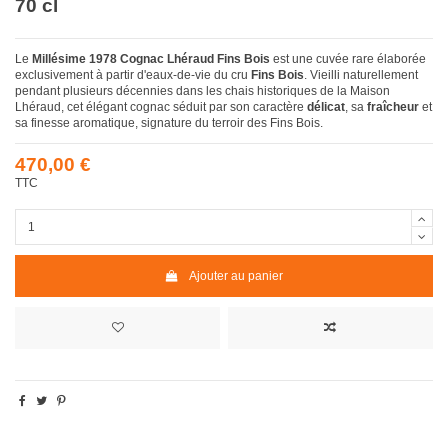
70 cl
Le
Millésime 1978 Cognac Lhéraud Fins Bois
est une cuvée rare élaborée
exclusivement à partir d'eaux-de-vie du cru
Fins Bois
. Vieilli naturellement
pendant plusieurs décennies dans les chais historiques de la Maison
Lhéraud, cet élégant cognac séduit par son caractère
délicat
, sa
fraîcheur
et
sa finesse aromatique, signature du terroir des Fins Bois.
470,00 €
TTC
Ajouter au panier