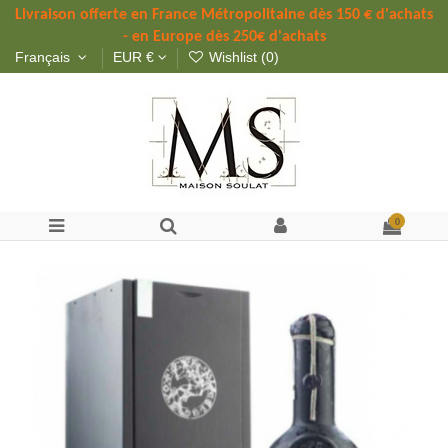
Livraison offerte 
en France Métropolitaine dès 
150 
€ d'achats 
- en Europe dès 250€ d'achats
Français
EUR €
Wishlist (
0
)
0