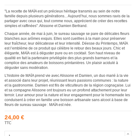
"La recette de MAÏA est un précieux héritage transmis au sein de notre
famille depuis plusieurs générations... Aujourd’hui, nous sommes ravis de la
partager avec ceux qui, tout comme nous, apprécient de créer des recettes
simples et raffinées". Alissone et Damien Bertrand.
Chaque année, de mai à juin, le sureau sauvage se pare de délicates fleurs
blanches aux arômes exquis. Elles sont cueillies à la main pour préserver
leur fraîcheur, leur délicatesse et leur intensité. Déesse du Printemps, MAÏA
est l’emblème de ce produit qui célèbre le retour des beaux jours. Chic et
élégante, MAÏA est à déguster pure ou en cocktail. Son haut niveau de
qualité en fait la partenaire privilégiée des plus grands barmans et la
complice des amateurs de boissons printanières. Un plaisir acidulé à
déguster sans modération.
L’histoire de MAÏA prend vie avec Alissone et Damien, un duo marié à la vie
et associé dans leur projet, réunissant leurs passions communes : la nature
et la gastronomie. Damien est fils de viticulteurs de la région cognaçaise. Lui
et sa compagne Alissone ont toujours eu un profond attachement pour leur
terroir. Leur amour pour la nature et leur engagement pour le homemade les
conduisent à créer en famille une boisson artisanale sans alcool à base de
fleurs de sureau sauvage : MAÏA est née.
24,00 €
TTC