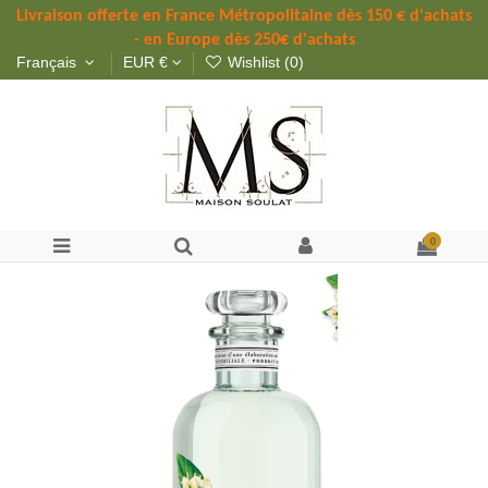
Livraison offerte 
en France Métropolitaine dès 
150 
€ d'achats 
- en Europe dès 250€ d'achats
Français
EUR €
Wishlist (
0
)
0