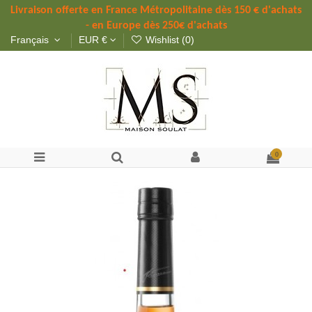
Livraison offerte 
en France Métropolitaine dès 
150 
€ d'achats 
- en Europe dès 250€ d'achats
Français
EUR €
Wishlist (
0
)
0