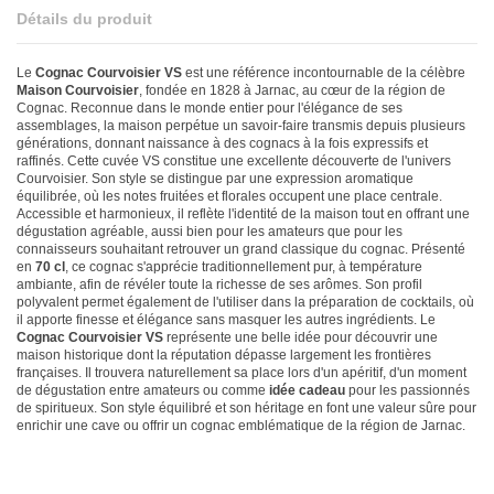
Détails du produit
Le
Cognac Courvoisier VS
est une référence incontournable de la célèbre
Maison Courvoisier
, fondée en 1828 à Jarnac, au cœur de la région de
Cognac. Reconnue dans le monde entier pour l'élégance de ses
assemblages, la maison perpétue un savoir-faire transmis depuis plusieurs
générations, donnant naissance à des cognacs à la fois expressifs et
raffinés. Cette cuvée VS constitue une excellente découverte de l'univers
Courvoisier. Son style se distingue par une expression aromatique
équilibrée, où les notes fruitées et florales occupent une place centrale.
Accessible et harmonieux, il reflète l'identité de la maison tout en offrant une
dégustation agréable, aussi bien pour les amateurs que pour les
connaisseurs souhaitant retrouver un grand classique du cognac. Présenté
en
70 cl
, ce cognac s'apprécie traditionnellement pur, à température
ambiante, afin de révéler toute la richesse de ses arômes. Son profil
polyvalent permet également de l'utiliser dans la préparation de cocktails, où
il apporte finesse et élégance sans masquer les autres ingrédients. Le
Cognac Courvoisier VS
représente une belle idée pour découvrir une
maison historique dont la réputation dépasse largement les frontières
françaises. Il trouvera naturellement sa place lors d'un apéritif, d'un moment
de dégustation entre amateurs ou comme
idée cadeau
pour les passionnés
de spiritueux. Son style équilibré et son héritage en font une valeur sûre pour
enrichir une cave ou offrir un cognac emblématique de la région de Jarnac.