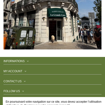
INFORMATIONS
MY ACCOUNT
CONTACT US
FOLLOW US
NEWSLETTER
En poursuivant votre navigation sur ce site, vous devez accepter l’utilisation