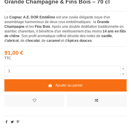
Grande Champagne & Fins Bois – 70 cl
Le
Cognac A.E. DOR Emblême
est une cuvée élégante issue d'un
assemblage harmonieux de deux crus emblématiques : la
Grande
Champagne
et les
Fins Bois
. Après une double distillation traditionnelle en
alambic charentais, il bénéficie d'un vieillissement d'au moins
14 ans en fûts
de chêne
. Son profil aromatique raffiné dévoile des notes de
vanille
,
d'
abricot
, de
chocolat
, de
caramel
et d'
épices douces
.
91,00 €
TTC
Ajouter au panier