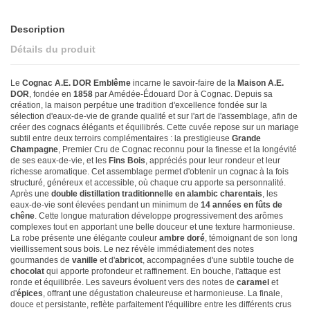
Description
Détails du produit
Le
Cognac A.E. DOR Emblême
incarne le savoir-faire de la
Maison A.E.
DOR
, fondée en
1858
par Amédée-Édouard Dor à Cognac. Depuis sa
création, la maison perpétue une tradition d'excellence fondée sur la
sélection d'eaux-de-vie de grande qualité et sur l'art de l'assemblage, afin de
créer des cognacs élégants et équilibrés. Cette cuvée repose sur un mariage
subtil entre deux terroirs complémentaires : la prestigieuse
Grande
Champagne
, Premier Cru de Cognac reconnu pour la finesse et la longévité
de ses eaux-de-vie, et les
Fins Bois
, appréciés pour leur rondeur et leur
richesse aromatique. Cet assemblage permet d'obtenir un cognac à la fois
structuré, généreux et accessible, où chaque cru apporte sa personnalité.
Après une
double distillation traditionnelle en alambic charentais
, les
eaux-de-vie sont élevées pendant un minimum de
14 années en fûts de
chêne
. Cette longue maturation développe progressivement des arômes
complexes tout en apportant une belle douceur et une texture harmonieuse.
La robe présente une élégante couleur
ambre doré
, témoignant de son long
vieillissement sous bois. Le nez révèle immédiatement des notes
gourmandes de
vanille
et d'
abricot
, accompagnées d'une subtile touche de
chocolat
qui apporte profondeur et raffinement. En bouche, l'attaque est
ronde et équilibrée. Les saveurs évoluent vers des notes de
caramel
et
d'
épices
, offrant une dégustation chaleureuse et harmonieuse. La finale,
douce et persistante, reflète parfaitement l'équilibre entre les différents crus