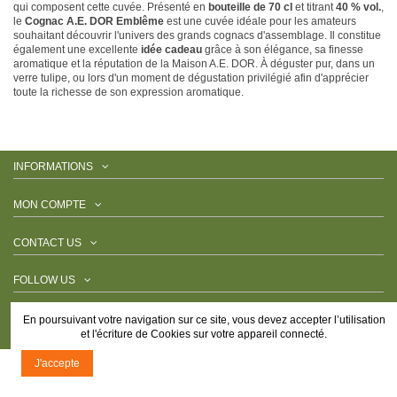
qui composent cette cuvée. Présenté en
bouteille de 70 cl
et titrant
40 % vol.
,
le
Cognac A.E. DOR Emblême
est une cuvée idéale pour les amateurs
souhaitant découvrir l'univers des grands cognacs d'assemblage. Il constitue
également une excellente
idée cadeau
grâce à son élégance, sa finesse
aromatique et la réputation de la Maison A.E. DOR. À déguster pur, dans un
verre tulipe, ou lors d'un moment de dégustation privilégié afin d'apprécier
toute la richesse de son expression aromatique.
INFORMATIONS
MON COMPTE
CONTACT US
FOLLOW US
NEWSLETTER
En poursuivant votre navigation sur ce site, vous devez accepter l’utilisation
et l'écriture de Cookies sur votre appareil connecté.
J'accepte