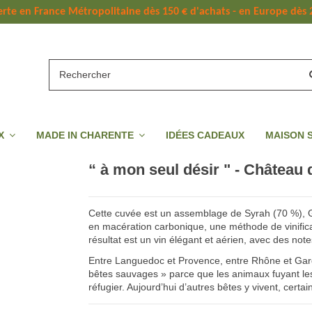
erte 
en France Métropolitaine dès 
150 
€ d'achats - en Europe dès 
UX
MADE IN CHARENTE
IDÉES CADEAUX
MAISON 
“ à mon seul désir " - Château 
Cette cuvée est un assemblage de Syrah (70 %), G
en macération carbonique, une méthode de vinificat
résultat est un vin élégant et aérien, avec des note
Entre Languedoc et Provence, entre Rhône et Gard
bêtes sauvages » parce que les animaux fuyant les
réfugier. Aujourd’hui d’autres bêtes y vivent, cert