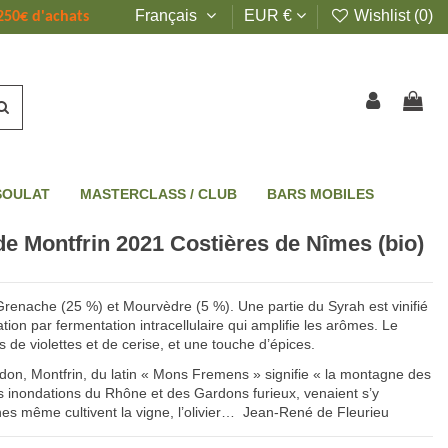
Français
EUR €
Wishlist (
0
)
250€ d'achats
SOULAT
MASTERCLASS / CLUB
BARS MOBILES
de Montfrin 2021 Costières de Nîmes (bio)
renache (25 %) et Mourvèdre (5 %). Une partie du Syrah est vinifié
ion par fermentation intracellulaire qui amplifie les arômes. Le
s de violettes et de cerise, et une touche d’épices.
on, Montfrin, du latin « Mons Fremens » signifie « la montagne des
 inondations du Rhône et des Gardons furieux, venaient s’y
aines même cultivent la vigne, l’olivier… Jean-René de Fleurieu