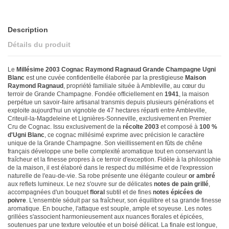
Description
Détails du produit
Le
Millésime 2003 Cognac Raymond Ragnaud Grande Champagne Ugni
Blanc
est une cuvée confidentielle élaborée par la prestigieuse
Maison
Raymond Ragnaud
, propriété familiale située à Ambleville, au cœur du
terroir de Grande Champagne. Fondée officiellement en
1941
, la maison
perpétue un savoir-faire artisanal transmis depuis plusieurs générations et
exploite aujourd'hui un vignoble de 47 hectares réparti entre Ambleville,
Criteuil-la-Magdeleine et Lignières-Sonneville, exclusivement en Premier
Cru de Cognac. Issu exclusivement de la
récolte 2003
et composé à
100 %
d'Ugni Blanc
, ce cognac millésimé exprime avec précision le caractère
unique de la Grande Champagne. Son vieillissement en fûts de chêne
français développe une belle complexité aromatique tout en conservant la
fraîcheur et la finesse propres à ce terroir d'exception. Fidèle à la philosophie
de la maison, il est élaboré dans le respect du millésime et de l'expression
naturelle de l'eau-de-vie. Sa robe présente une élégante couleur
or ambré
aux reflets lumineux. Le nez s'ouvre sur de délicates
notes de pain grillé
,
accompagnées d'un bouquet
floral
subtil et de fines
notes épicées de
poivre
. L'ensemble séduit par sa fraîcheur, son équilibre et sa grande finesse
aromatique. En bouche, l'attaque est souple, ample et soyeuse. Les notes
grillées s'associent harmonieusement aux nuances florales et épicées,
soutenues par une texture veloutée et un boisé délicat. La finale est longue,