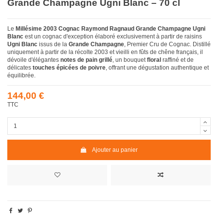
Grande Champagne Ugni Blanc – 70 cl
Le
Millésime 2003 Cognac Raymond Ragnaud Grande Champagne Ugni
Blanc
est un cognac d'exception élaboré exclusivement à partir de raisins
Ugni Blanc
issus de la
Grande Champagne
, Premier Cru de Cognac. Distillé
uniquement à partir de la récolte 2003 et vieilli en fûts de chêne français, il
dévoile d'élégantes
notes de pain grillé
, un bouquet
floral
raffiné et de
délicates
touches épicées de poivre
, offrant une dégustation authentique et
équilibrée.
144,00 €
TTC
Ajouter au panier