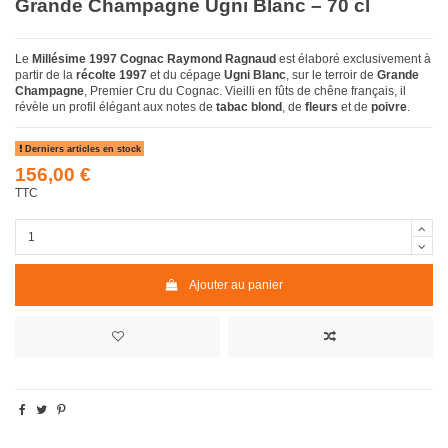
Grande Champagne Ugni Blanc – 70 cl
Le
Millésime 1997 Cognac Raymond Ragnaud
est élaboré exclusivement à
partir de la
récolte 1997
et du cépage
Ugni Blanc
, sur le terroir de
Grande
Champagne
, Premier Cru du Cognac. Vieilli en fûts de chêne français, il
révèle un profil élégant aux notes de
tabac blond
, de
fleurs
et de
poivre
.
Derniers articles en stock
156,00 €
TTC
Ajouter au panier