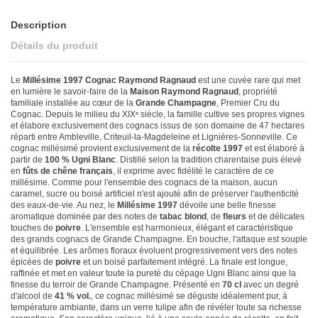
Description
Détails du produit
Le
Millésime 1997 Cognac Raymond Ragnaud
est une cuvée rare qui met
en lumière le savoir-faire de la
Maison Raymond Ragnaud
, propriété
familiale installée au cœur de la
Grande Champagne
, Premier Cru du
Cognac. Depuis le milieu du XIXᵉ siècle, la famille cultive ses propres vignes
et élabore exclusivement des cognacs issus de son domaine de 47 hectares
réparti entre Ambleville, Criteuil-la-Magdeleine et Lignières-Sonneville. Ce
cognac millésimé provient exclusivement de la
récolte 1997
et est élaboré à
partir de
100 % Ugni Blanc
. Distillé selon la tradition charentaise puis élevé
en
fûts de chêne français
, il exprime avec fidélité le caractère de ce
millésime. Comme pour l'ensemble des cognacs de la maison, aucun
caramel, sucre ou boisé artificiel n'est ajouté afin de préserver l'authenticité
des eaux-de-vie. Au nez, le
Millésime 1997
dévoile une belle finesse
aromatique dominée par des notes de
tabac blond
, de
fleurs
et de délicates
touches de
poivre
. L'ensemble est harmonieux, élégant et caractéristique
des grands cognacs de Grande Champagne. En bouche, l'attaque est souple
et équilibrée. Les arômes floraux évoluent progressivement vers des notes
épicées de
poivre
et un boisé parfaitement intégré. La finale est longue,
raffinée et met en valeur toute la pureté du cépage Ugni Blanc ainsi que la
finesse du terroir de Grande Champagne. Présenté en
70 cl
avec un degré
d'alcool de
41 % vol.
, ce cognac millésimé se déguste idéalement pur, à
température ambiante, dans un verre tulipe afin de révéler toute sa richesse