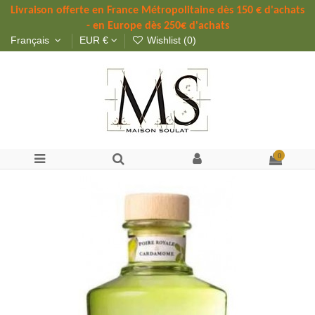
Livraison offerte 
en France Métropolitaine dès 
150 
€ d'achats 
- en Europe dès 250€ d'achats
Français
EUR €
Wishlist (
0
)
0