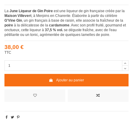
La
June Liqueur de Gin Poire
est une liqueur de gin française créée par la
Maison Villevert
, à Merpins en Charente. Élaborée à partir du célèbre
G'Vine Gin
, un gin français à base de raisin, elle associe la fraîcheur de la
poire
à la délicatesse de la
cardamome
. Avec son profil fruité, gourmand et
onctueux, cette liqueur à
37,5 % vol.
se déguste fraîche, avec de l'eau
pétillante ou un tonic, agrémentée de quelques lamelles de poire.
38,00 €
TTC
Ajouter au panier