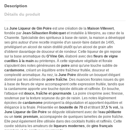
Description
Détails du produit
La
June Liqueur de Gin Poire
est une création de la
Maison Villevert
,
fondée par
Jean-Sébastien Robicquet
et installée à Merpins, au cœur de la
Charente. Spécialiste des spiritueux à base de raisin, la maison a développé
ses gins autour d'une recette inspirée d'un savoir-faire datant de 1495,
privilégiant un alcool de raisin distillé plutôt qu'un alcool de grain afin
d'obtenir davantage de douceur et de rondeur. Cette liqueur de gin repose
sur la base aromatique du
G'Vine Gin
, élaboré avec des
fleurs de vigne
cueillies à la main
au printemps. À cette signature végétale et florale
s'ajoutent des notes généreuses de
poire
ainsi qu'une touche subtile de
cardamome
, créant un équilibre entre fraîcheur fruitée, douceur et
complexité aromatique. Au nez, la
June Poire
dévoile un bouquet élégant
dominé par les arômes de
poire fraîche
. Des nuances florales issues du gin
à base de fleurs de vigne accompagnent cette expression fruitée, tandis que
la cardamome apporte une touche épicée délicate et raffinée. En bouche,
l'attaque est
douce, fraîche et gourmande
. La poire s'exprime avec finesse,
soutenue par la texture soyeuse du gin de raisin. Les notes légèrement
épicées de
cardamome
prolongent la dégustation et apportent équilibre et
élégance à la finale. Présentée en
bouteille de 70 cl
et titrant
37,5 % vol.
, la
June Liqueur de Gin Poire
se déguste idéalement avec de l'
eau pétillante
ou un
tonic premium
, accompagnée de quelques lamelles de poire fraîche.
Elle peut également être utilisée dans des cocktails fruités et raffinés. Cette
cuvée séduira les amateurs de
liqueurs modernes
, de
gins français