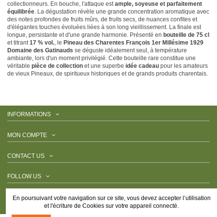
collectionneurs. En bouche, l'attaque est
ample, soyeuse et parfaitement
équilibrée
. La dégustation révèle une grande concentration aromatique avec
des notes profondes de fruits mûrs, de fruits secs, de nuances confites et
d'élégantes touches évoluées liées à son long vieillissement. La finale est
longue, persistante et d'une grande harmonie. Présenté en
bouteille de 75 cl
et titrant
17 % vol.
, le
Pineau des Charentes François 1er Millésime 1929
Domaine des Gatinauds
se déguste idéalement seul, à température
ambiante, lors d'un moment privilégié. Cette bouteille rare constitue une
véritable
pièce de collection
et une superbe
idée cadeau
pour les amateurs
de vieux Pineaux, de spiritueux historiques et de grands produits charentais.
INFORMATIONS
MON COMPTE
CONTACT US
FOLLOW US
NEWSLETTER
En poursuivant votre navigation sur ce site, vous devez accepter l’utilisation
et l'écriture de Cookies sur votre appareil connecté.