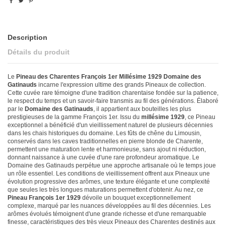
Description
Détails du produit
Le
Pineau des Charentes François 1er Millésime 1929 Domaine des
Gatinauds
incarne l'expression ultime des grands Pineaux de collection.
Cette cuvée rare témoigne d'une tradition charentaise fondée sur la patience,
le respect du temps et un savoir-faire transmis au fil des générations. Élaboré
par le
Domaine des Gatinauds
, il appartient aux bouteilles les plus
prestigieuses de la gamme François 1er. Issu du
millésime 1929
, ce Pineau
exceptionnel a bénéficié d'un vieillissement naturel de plusieurs décennies
dans les chais historiques du domaine. Les fûts de chêne du Limousin,
conservés dans les caves traditionnelles en pierre blonde de Charente,
permettent une maturation lente et harmonieuse, sans ajout ni réduction,
donnant naissance à une cuvée d'une rare profondeur aromatique. Le
Domaine des Gatinauds perpétue une approche artisanale où le temps joue
un rôle essentiel. Les conditions de vieillissement offrent aux Pineaux une
évolution progressive des arômes, une texture élégante et une complexité
que seules les très longues maturations permettent d'obtenir. Au nez, ce
Pineau François 1er 1929
dévoile un bouquet exceptionnellement
complexe, marqué par les nuances développées au fil des décennies. Les
arômes évolués témoignent d'une grande richesse et d'une remarquable
finesse, caractéristiques des très vieux Pineaux des Charentes destinés aux