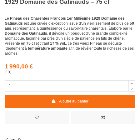
1929 Domaine des Gatinauds – 75 cl
Le
Pineau des Charentes François 1er Millésime 1929 Domaine des
Gatinauds
est une cuvée d'exception issue d'un vieillissement de plus de
50
ans
, représentant la quintessence du savoir-faire charentais. Élaboré par le
Domaine des Gatinauds
, il dévoile un bouquet d'une grande complexité
aromatique, façonné par près d'un siècle de patience en fûts de chêne.
Présenté en
75 cl
et titrant
17 % vol.
, ce très vieux Pineau se déguste
idéalement à
température ambiante
afin de révéler toute la richesse de ses
arômes.
1 990,00 €
TTC
Ajouter au panier