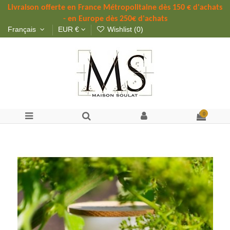
Livraison offerte 
en France Métropolitaine dès 
150 
€ d'achats 
- en Europe dès 250€ d'achats
Français
EUR €
Wishlist (
0
)
0