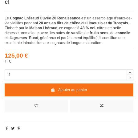
cl
Le
Cognac Lhéraud Cuvée 20 Renaissance
est un assemblage d'eaux-de-
vie vieillies pendant
20 ans en fûts de chêne du Limousin et du Tronçais
.
Élaboré par la
Maison Lhéraud
, ce cognac à
43 % vol.
offre une belle
richesse aromatique avec des notes de
vanille
, de
fruits secs
, de
cannelle
et d'
agrumes
. Rond, généreux et parfaitement équilibré, il constitue une
excellente introduction aux cognacs de longue maturation.
125,00 €
TTC
Ajouter au panier