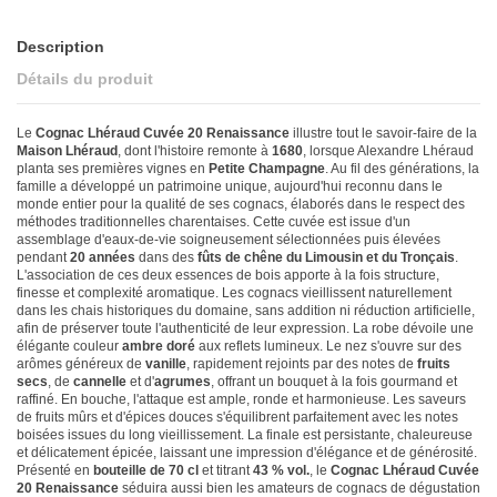
Description
Détails du produit
Le
Cognac Lhéraud Cuvée 20 Renaissance
illustre tout le savoir-faire de la
Maison Lhéraud
, dont l'histoire remonte à
1680
, lorsque Alexandre Lhéraud
planta ses premières vignes en
Petite Champagne
. Au fil des générations, la
famille a développé un patrimoine unique, aujourd'hui reconnu dans le
monde entier pour la qualité de ses cognacs, élaborés dans le respect des
méthodes traditionnelles charentaises. Cette cuvée est issue d'un
assemblage d'eaux-de-vie soigneusement sélectionnées puis élevées
pendant
20 années
dans des
fûts de chêne du Limousin et du Tronçais
.
L'association de ces deux essences de bois apporte à la fois structure,
finesse et complexité aromatique. Les cognacs vieillissent naturellement
dans les chais historiques du domaine, sans addition ni réduction artificielle,
afin de préserver toute l'authenticité de leur expression. La robe dévoile une
élégante couleur
ambre doré
aux reflets lumineux. Le nez s'ouvre sur des
arômes généreux de
vanille
, rapidement rejoints par des notes de
fruits
secs
, de
cannelle
et d'
agrumes
, offrant un bouquet à la fois gourmand et
raffiné. En bouche, l'attaque est ample, ronde et harmonieuse. Les saveurs
de fruits mûrs et d'épices douces s'équilibrent parfaitement avec les notes
boisées issues du long vieillissement. La finale est persistante, chaleureuse
et délicatement épicée, laissant une impression d'élégance et de générosité.
Présenté en
bouteille de 70 cl
et titrant
43 % vol.
, le
Cognac Lhéraud Cuvée
20 Renaissance
séduira aussi bien les amateurs de cognacs de dégustation