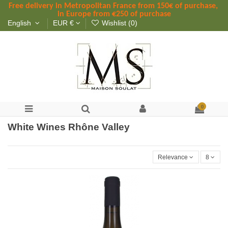
Free delivery in Metropolitan France
 from
 150
€ of purchase, 
in Europe from €250 of purchase
English
EUR €
Wishlist (
0
)
0
White Wines Rhône Valley
Relevance
8